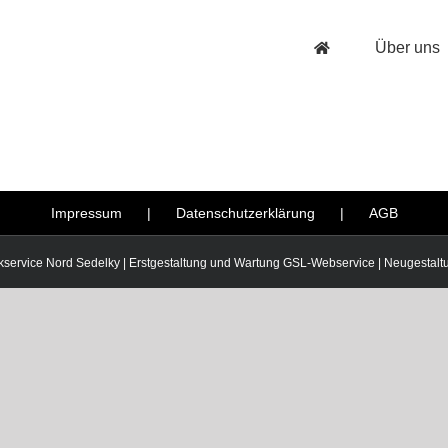
Über uns
Impressum
Datenschutzerklärung
AGB
kservice Nord Sedelky | Erstgestaltung und Wartung
GSL-Webservice
| Neugestal