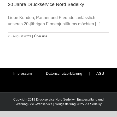
20 Jahre Druckservice Nord Sedelky
Liebe Kunden, Partner und Freunde, anlässlich
unseres 20-jährigen Firmenjubiläums möchten [...]
25. August 2023
|
Über uns
Impressum
Datenschutzerklärung
AGB
Copyright 2019 Druckservice Nord Sedelky | Erstgestaltung und
Wartung
GSL-Webservice
| Neugestaltung 2025
Pia Sedelky