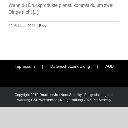
Wenn du Druckprodukte planst, kommst du um zwei
Dinge nicht [...]
02. Februar 2022
|
Blog
Impressum
Datenschutzerklärung
AGB
Copyright 2019 Druckservice Nord Sedelky | Erstgestaltung und
Wartung
GSL-Webservice
| Neugestaltung 2025
Pia Sedelky