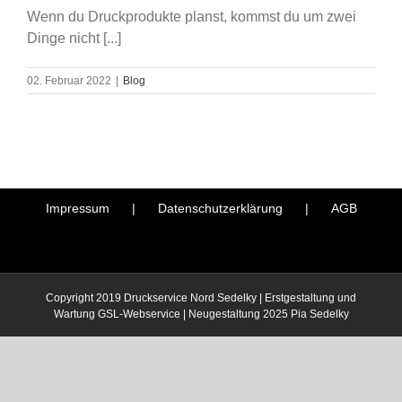
Wenn du Druckprodukte planst, kommst du um zwei
Dinge nicht [...]
02. Februar 2022
|
Blog
Impressum
Datenschutzerklärung
AGB
Copyright 2019 Druckservice Nord Sedelky | Erstgestaltung und
Wartung
GSL-Webservice
| Neugestaltung 2025
Pia Sedelky