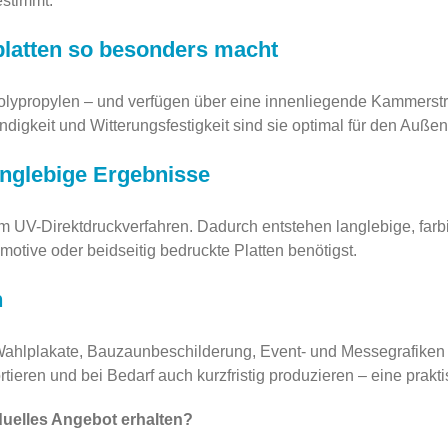
stimmt.
latten so besonders macht
Polypropylen – und verfügen über eine innenliegende Kammerstru
ändigkeit und Witterungsfestigkeit sind sie optimal für den Auße
anglebige Ergebnisse
m UV-Direktdruckverfahren. Dadurch entstehen langlebige, farb
otive oder beidseitig bedruckte Platten benötigst.
n
Wahlplakate, Bauzaunbeschilderung, Event- und Messegrafiken 
rtieren und bei Bedarf auch kurzfristig produzieren – eine prak
duelles Angebot erhalten?